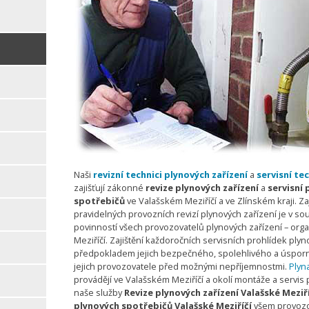
Naši
revizní technici plynových zařízení
a
servisní te
zajišťují zákonné
revize plynových zařízení
a
servisní 
spotřebičů
ve Valašském Meziříčí a ve Zlínském kraji. Zaj
pravidelných provozních revizí plynových zařízení je v so
povinností všech provozovatelů plynových zařízení – org
Meziříčí. Zajištění každoročních servisních prohlídek ply
předpokladem jejich bezpečného, spolehlivého a úsporn
jejich provozovatele před možnými nepříjemnostmi.
Plyna
provádějí ve Valašském Meziříčí a okolí montáže a servis 
naše služby
Revize plynových zařízení Valašské Meziří
plynových spotřebičů Valašské Meziříčí
všem provozov