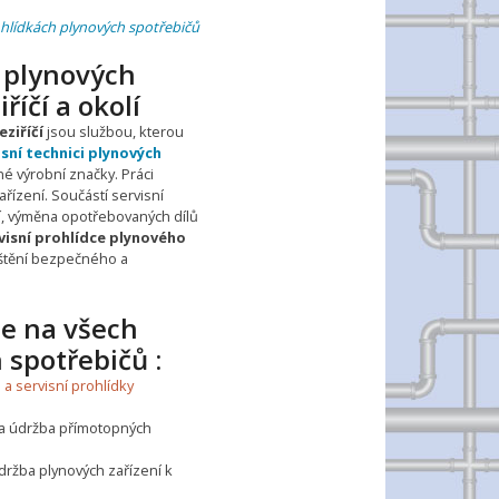
ohlídkách plynových spotřebičů
 plynových
íčí a okolí
ziříčí
jsou službou, kterou
isní technici plynových
ané výrobní značky. Práci
řízení. Součástí servisní
ní, výměna opotřebovaných dílů
isní prohlídce plynového
jištění bezpečného a
e na všech
spotřebičů :
 a servisní prohlídky
 a údržba přímotopných
údržba plynových zařízení k