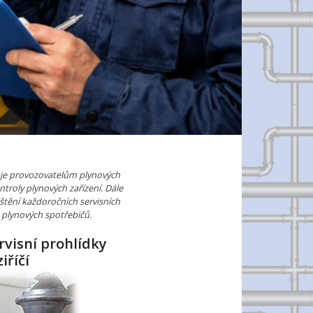
uje provozovatelům plynových
ntroly plynových zařízení. Dále
štění každoročních servisních
 plynových spotřebičů.
rvisní prohlídky
iříčí