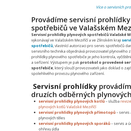
Více o servisních pr
Provádíme servisní prohlídky
spotřebičů ve Valašském Meziř
Servisní prohlídky plynových spotřebičů Valašské Me
vykonávají ve Valašském Meziříčí a ve Zlínském kraji
serv
spotřebičů
, vlastnící autorizaci pro servis spotřebičů d
servisního technika objednává provozovatel plynového za
prohlídky plynového spotřebiče je jeho kontrola, vyčiště
a seřízení. Výstupem je pak
protokol o provedené serv
spotřebiče
, který slouží provozovateli jako doklad o za
spolehlivého provozu plynového zařízení.
Servisní prohlídky
provádím
druzích odběrných plynových 
servisní prohlídky plynových kotlů
– služba
revize
plynových kotlů Valašské Meziříčí
servisní prohlídky plynových přímotopů
– servis
plynových těles
servisní prohlídky plynových sporáků
– servis a 
ohřevu jídla