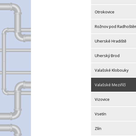
Otrokovice
Rožnov pod Radhoště
Uherské Hradiště
Uherský Brod
Valašské Klobouky
Valašské Meziříčí
Vizovice
Vsetín
Zlín