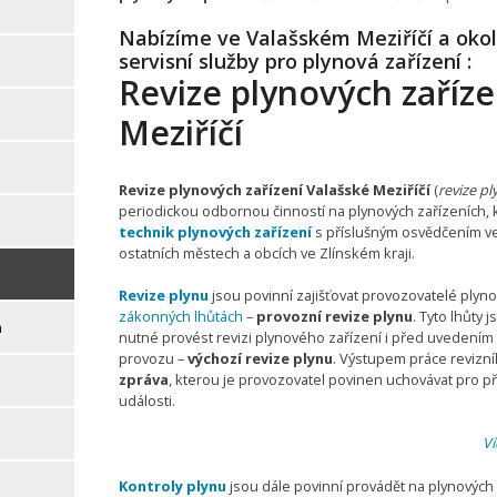
Nabízíme ve Valašském Meziříčí a okolí
servisní služby pro plynová zařízení :
Revize plynových zaříze
Meziříčí
Revize plynových zařízení Valašské Meziříčí
(
revize pl
periodickou odbornou činností na plynových zařízeních, 
technik plynových zařízení
s příslušným osvědčením ve
ostatních městech a obcích ve Zlínském kraji.
Revize plynu
jsou povinní zajišťovat provozovatelé plyno
zákonných lhůtách
–
provozní revize plynu
. Tyto lhůty 
m
nutné provést revizi plynového zařízení i před uvedením
provozu –
výchozí revize plynu
. Výstupem práce revizní
zpráva
, kterou je provozovatel povinen uchovávat pro 
události.
Ví
Kontroly plynu
jsou dále povinní provádět na plynových