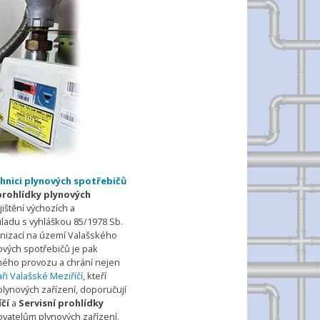
chnici plynových spotřebičů
prohlídky plynových
ištění výchozích a
uladu s vyhláškou 85/1978 Sb.
anizací na území Valašského
nových spotřebičů je pak
ého provozu a chrání nejen
ři Valašské Meziříčí
, kteří
plynových zařízení, doporučují
čí
a
Servisní prohlídky
atelům plynových zařízení.