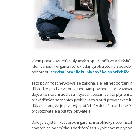
Všem provozovatelům plynových spotřebičů ve Valašském M
(domácnosti i organizace) ukládají výrobci těchto spotřebič
odbornou
servisní prohlídku plynového spotřebiče
.
Tato povinnost nevyplývá ze zákona, ale její nedodržení m
důsledky, jestliže vinou zanedbání povinnosti provozov
dojde ke škodní události – výbuch, požár, otrava plynem 
prováděných servisních prohlídkách slouží provozovateli
důkaz o tom, že je plynový spotřebič v dobrém technick
provozovatele a ostatní obyvatele.
Dále je zajištění každoroční garanční prohlídky nově ins
spotřebiče podmínkou dodržení záruky výrobcem plynov