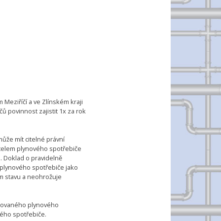
eziříčí a ve Zlínském kraji
ů povinnost zajistit 1x za rok
ůže mít citelné právní
atelem plynového spotřebiče
… Doklad o pravidelně
 plynového spotřebiče jako
ém stavu a neohrožuje
talovaného plynového
ého spotřebiče.