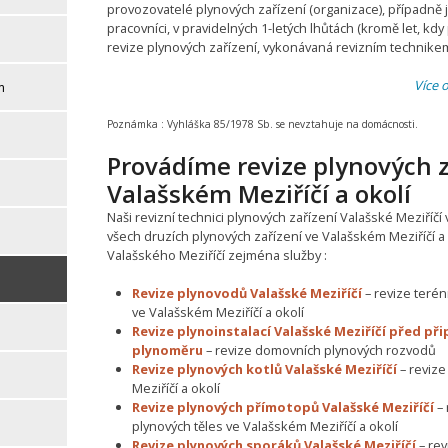
provozovatelé plynových zařízení (organizace), případně 
pracovníci, v pravidelných 1-letých lhůtách (kromě let, k
revize plynových zařízení, vykonávaná revizním technikem
Více 
m
Poznámka :
Vyhláška 85/1978 Sb. se nevztahuje na domácnosti.
Provádíme revize plynových z
Valašském Meziříčí a okolí
Naši revizní technici plynových zařízení Valašské Meziříčí
všech druzích plynových zařízení ve Valašském Meziříčí a
Valašského Meziříčí zejména služby :
Revize plynovodů Valašské Meziříčí
– revize teré
ve Valašském Meziříčí a okolí
Revize plynoinstalací Valašské Meziříčí před př
plynoměru
– revize domovních plynových rozvodů
Revize plynových kotlů Valašské Meziříčí
– revize
Meziříčí a okolí
Revize plynových přímotopů Valašské Meziříčí
– 
plynových těles ve Valašském Meziříčí a okolí
Revize plynových sporáků Valašské Meziříčí
– rev