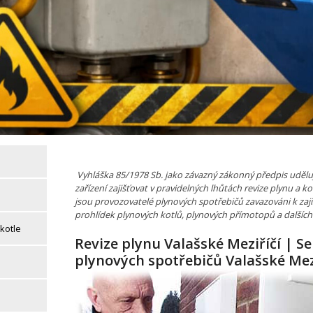
Vyhláška 85/1978 Sb. jako závazný zákonný předpis uděl
zařízení zajišťovat v pravidelných lhůtách revize plynu a ko
jsou provozovatelé plynových spotřebičů zavazováni k zaji
prohlídek plynových kotlů, plynových přímotopů a dalších
kotle
Revize plynu Valašské Meziříčí | Se
plynových spotřebičů Valašské Mez