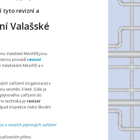
 tyto revizní a
ní Valašské
ynu Valašské Meziříčí
) jsou
kterou provádí
revizní
 Valašském Meziříčí a v
vých zařízení (organizace) v
jsou vesměs 3-leté. Dále je
 plynového zařízení do
ho technika je
revizní
případ inspekce nebo škodní
ce o revizích plynových zařízení
 zařízeních přímo