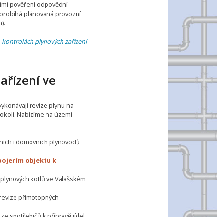
jimi pověření odpovědní
dy probíhá plánovaná provozní
).
o kontrolách plynových zařízení
ařízení ve
 vykonávají revize plynu na
 okolí. Nabízíme na území
nních i domovních plynovodů
ipojením objektu k
 plynových kotlů ve Valašském
revize přímotopných
ize spotřebičů k přípravě jídel