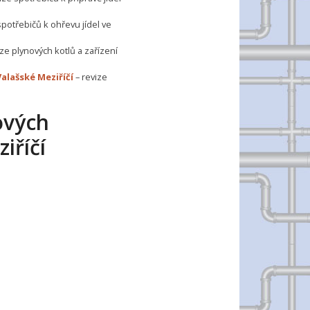
spotřebičů k ohřevu jídel ve
ize plynových kotlů a zařízení
alašské Meziříčí
– revize
ových
iříčí