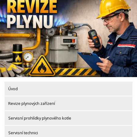
Skip
to
content
Úvod
Revize plynových zařízení
Servisní prohlídky plynového kotle
Servisní technici