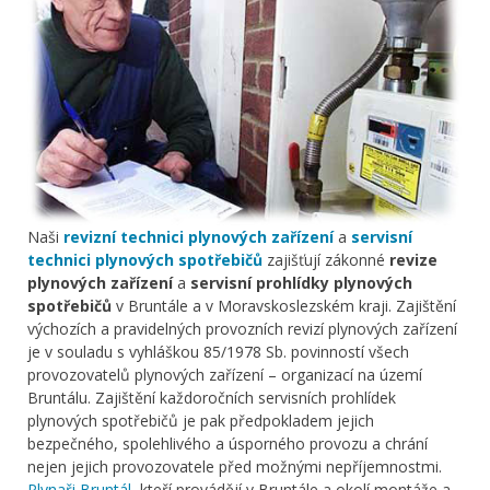
Naši
revizní technici plynových zařízení
a
servisní
technici plynových spotřebičů
zajišťují zákonné
revize
plynových zařízení
a
servisní prohlídky plynových
spotřebičů
v Bruntále a v Moravskoslezském kraji. Zajištění
výchozích a pravidelných provozních revizí plynových zařízení
je v souladu s vyhláškou 85/1978 Sb. povinností všech
provozovatelů plynových zařízení – organizací na území
Bruntálu. Zajištění každoročních servisních prohlídek
plynových spotřebičů je pak předpokladem jejich
bezpečného, spolehlivého a úsporného provozu a chrání
nejen jejich provozovatele před možnými nepříjemnostmi.
Plynaři Bruntál
, kteří provádějí v Bruntále a okolí montáže a