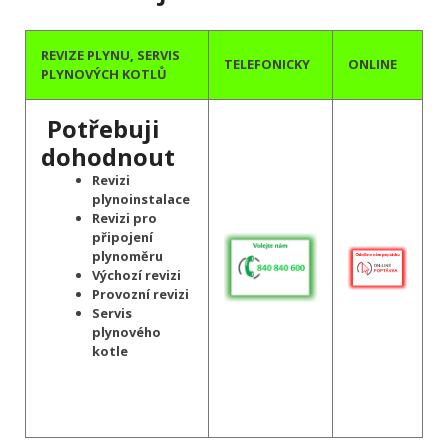
REVIZE PLYNU, SERVIS
TELEFONICKY
ONLINE
PLYNOVÝCH KOTLŮ
Potřebuji
dohodnout
Revizi
plynoinstalace
Revizi pro
připojení
plynoměru
Výchozí revizi
Provozní revizi
Servis
plynového
kotle