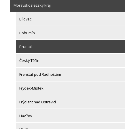
Moravskoslezský kraj
Bílovec
Bohumín
Bruntál
Český Těšín
Frenštát pod Radhoštěm
Frýdek-Místek
Frýdlant nad Ostravicí
Havířov