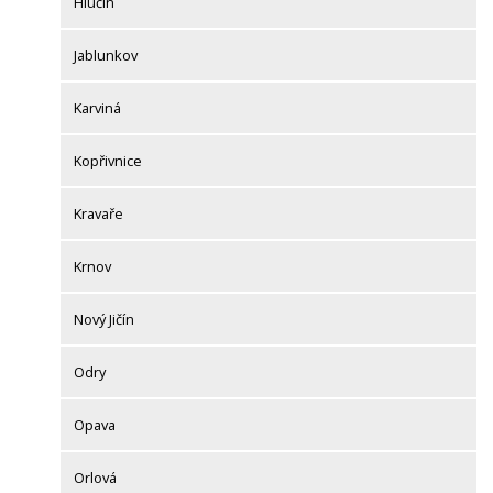
Hlučín
Jablunkov
Karviná
Kopřivnice
Kravaře
Krnov
Nový Jičín
Odry
Opava
Orlová