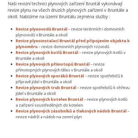
Naši revizní technici plynových zařízení Bruntál vykonávají
revize plynu na všech druzích plynových zařízení v Bruntále a
okolí. Nabízíme na území Bruntálu zejména služby :
Revize plynovodů Bruntál
– revize terénních i domovních
plynovodů v Bruntále a okolí
Revize plynoinstalací Bruntál před připojením objektu k
plynoměru
– revize domovních plynových rozvodů
Revize plynových kotlů Bruntál
– revize plynových kotlů v
Bruntále a okolí
Revize plynových přímotopů Bruntál
– revize
přímotopných plynových těles v Bruntále a okolí
Revize plynových sporáků Bruntál
– revize spotřebičů k
přípravě jídel v Bruntále a okolí
Revize plynových trub Bruntál
– revize spotřebičů k ohřevu
jídel v Bruntále a okolí
Revize plynových kotelen Bruntál
– revize plynových kotlů
a zařízení soustředěných do kotelen
Revize plynových zásobníků a tlakových nádob Bruntál
–
revize nádrží a nádob na zemní plyn