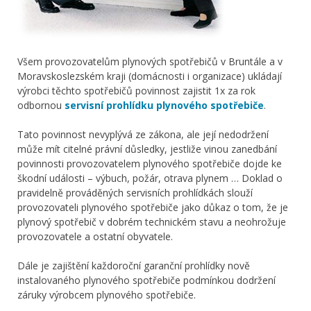
Všem provozovatelům plynových spotřebičů v Bruntále a v
Moravskoslezském kraji (domácnosti i organizace) ukládají
výrobci těchto spotřebičů povinnost zajistit 1x za rok
odbornou
servisní prohlídku plynového spotřebiče
.
Tato povinnost nevyplývá ze zákona, ale její nedodržení
může mít citelné právní důsledky, jestliže vinou zanedbání
povinnosti provozovatelem plynového spotřebiče dojde ke
škodní události – výbuch, požár, otrava plynem … Doklad o
pravidelně prováděných servisních prohlídkách slouží
provozovateli plynového spotřebiče jako důkaz o tom, že je
plynový spotřebič v dobrém technickém stavu a neohrožuje
provozovatele a ostatní obyvatele.
Dále je zajištění každoroční garanční prohlídky nově
instalovaného plynového spotřebiče podmínkou dodržení
záruky výrobcem plynového spotřebiče.