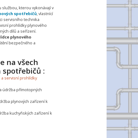
 službou, kterou vykonávají v
ynových spotřebičů
, vlastnící
ci servisního technika
visní prohlídky plynového
ých dílů a seřízení.
lídce plynového
jištění bezpečného a
e na všech
spotřebičů :
 a servisní prohlídky
 a údržba přímotopných
údržba plynových zařízení k
držba kuchyňských zařízení k