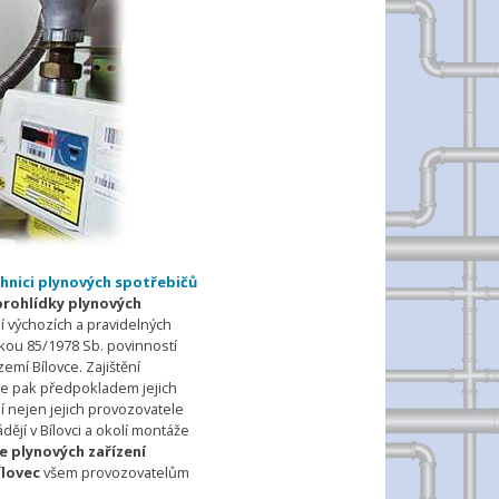
chnici plynových spotřebičů
prohlídky plynových
ní výchozích a pravidelných
škou 85/1978 Sb. povinností
emí Bílovce. Zajištění
je pak předpokladem jejich
 nejen jejich provozovatele
ádějí v Bílovci a okolí montáže
e plynových zařízení
ílovec
všem provozovatelům