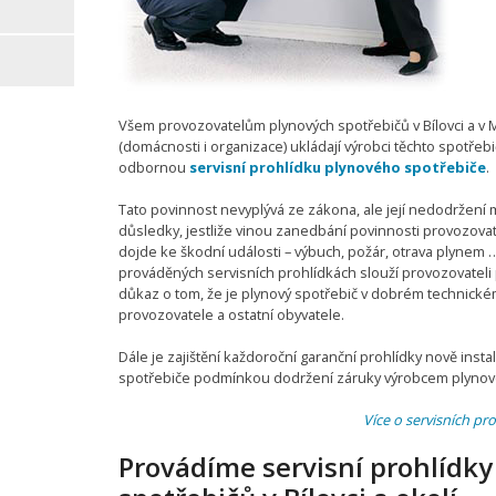
Všem provozovatelům plynových spotřebičů v Bílovci a v
(domácnosti i organizace) ukládají výrobci těchto spotřebič
odbornou
servisní prohlídku plynového spotřebiče
.
Tato povinnost nevyplývá ze zákona, ale její nedodržení m
důsledky, jestliže vinou zanedbání povinnosti provozov
dojde ke škodní události – výbuch, požár, otrava plynem 
prováděných servisních prohlídkách slouží provozovateli
důkaz o tom, že je plynový spotřebič v dobrém technick
provozovatele a ostatní obyvatele.
Dále je zajištění každoroční garanční prohlídky nově ins
spotřebiče podmínkou dodržení záruky výrobcem plynov
Více o servisních pr
Provádíme servisní prohlídky