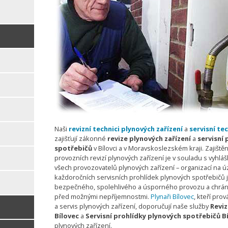
Naši
revizní technici plynových zařízení
a
servisní te
zajišťují zákonné
revize plynových zařízení
a
servisní 
spotřebičů
v Bílovci a v Moravskoslezském kraji. Zajiště
provozních revizí plynových zařízení je v souladu s vyhlá
všech provozovatelů plynových zařízení – organizací na úz
každoročních servisních prohlídek plynových spotřebičů 
bezpečného, spolehlivého a úsporného provozu a chrání
před možnými nepříjemnostmi.
Plynaři Bílovec
, kteří prov
a servis plynových zařízení, doporučují naše služby
Reviz
Bílovec
a
Servisní prohlídky plynových spotřebičů B
plynových zařízení.