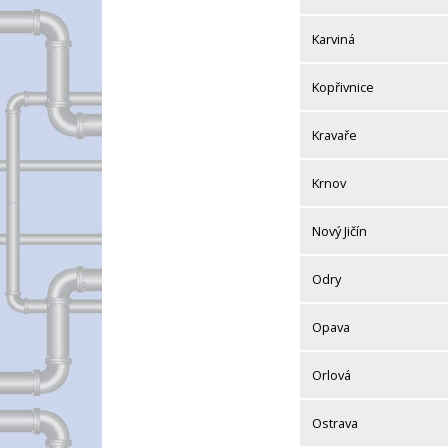
Karviná
Kopřivnice
Kravaře
Krnov
Nový Jičín
Odry
Opava
Orlová
Ostrava