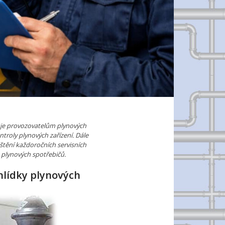
uje provozovatelům plynových
ntroly plynových zařízení. Dále
štění každoročních servisních
 plynových spotřebičů.
ohlídky plynových