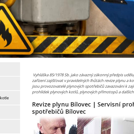
Vyhláška 85/1978 Sb. jako závazný zákonný předpis uděl
zařízení zajišťovat v pravidelných lhůtách revize plynu a ko
jsou provozovatelé plynových spotřebičů zavazováni k zaji
prohlídek plynových kotlů, plynových přímotopů a dalších
kotle
Revize plynu Bílovec | Servisní pr
spotřebičů Bílovec