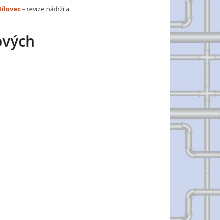
Bílovec
– revize nádrží a
ových