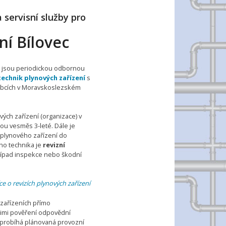
a servisní služby pro
ní Bílovec
) jsou periodickou odbornou
technik plynových zařízení
s
 obcích v Moravskoslezském
vých zařízení (organizace) v
jsou vesměs 3-leté. Dále je
 plynového zařízení do
ho technika je
revizní
případ inspekce nebo škodní
ce o revizích plynových zařízení
 zařízeních přímo
jimi pověření odpovědní
dy probíhá plánovaná provozní