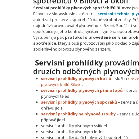
spotřebičů v Bílovci a okolí
Servisní prohlídky plynových spotřebičů Bílovec
jsou
Bílovci a v Moravskoslezském kraji
servisní technici pl
autorizaci pro servis spotřebičů dané výrobní značky. Prá
objednává provozovatel plynového zařízení. Součástí ser
spotřebiče je jeho kontrola, vyčištění, výměna opotřebovan
Výstupem je pak
protokol o provedené servisní proh
spotřebiče
, který slouží provozovateli jako doklad o za
spolehlivého provozu plynového zařízení.
Servisní prohlídky
provádím
druzích odběrných plynových 
servisní prohlídky plynových kotlů
– služba
revize
plynových kotlů Bílovec
servisní prohlídky plynových přímotopů
– servis
plynových těles
servisní prohlídky plynových sporáků
– servis a 
ohřevu jídla
servisní prohlídky na plynové trouby
– servis a ú
přípravě jídel
servisní prohlídky plynových svítidel
servisní prohlídky plynových lednic
servisní prohlídky dalších plynových spotřebičů