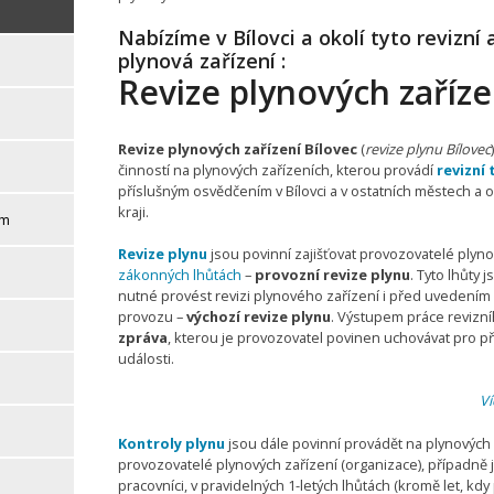
Nabízíme v Bílovci a okolí tyto revizní 
plynová zařízení :
Revize plynových zaříze
Revize plynových zařízení Bílovec
(
revize plynu Bílovec
činností na plynových zařízeních, kterou provádí
revizní 
příslušným osvědčením v Bílovci a v ostatních městech a
kraji.
ěm
Revize plynu
jsou povinní zajišťovat provozovatelé plyno
zákonných lhůtách
–
provozní revize plynu
. Tyto lhůty 
nutné provést revizi plynového zařízení i před uvedením
provozu –
výchozí revize plynu
. Výstupem práce revizní
zpráva
, kterou je provozovatel povinen uchovávat pro 
události.
Ví
Kontroly plynu
jsou dále povinní provádět na plynových
provozovatelé plynových zařízení (organizace), případně 
pracovníci, v pravidelných 1-letých lhůtách (kromě let, k