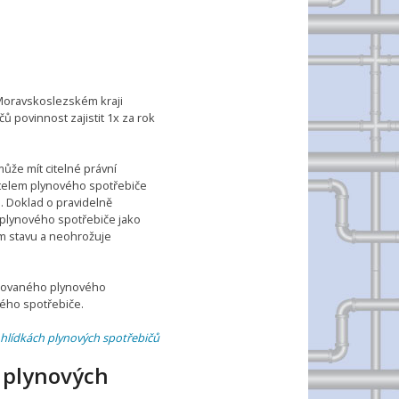
 Moravskoslezském kraji
ů povinnost zajistit 1x za rok
ůže mít citelné právní
atelem plynového spotřebiče
… Doklad o pravidelně
 plynového spotřebiče jako
ém stavu a neohrožuje
talovaného plynového
ého spotřebiče.
ohlídkách plynových spotřebičů
 plynových