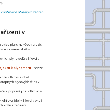
).
o kontrolách plynových zařízení
ařízení v
í revize plynu na všech druzích
lovce zejména služby :
vních plynovodů v Bílovci a
objektu k plynoměru
– revize
otlů v Bílovci a okolí
motopných plynových těles v
čů k přípravě jídel v Bílovci a
 ohřevu jídel v Bílovci a okolí
ch kotlů a zařízení