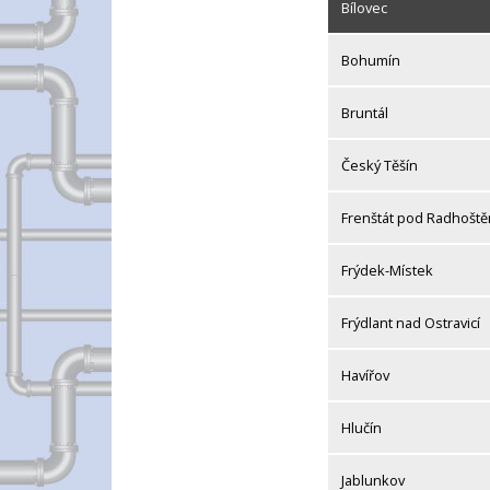
Bílovec
Bohumín
Bruntál
Český Těšín
Frenštát pod Radhošt
Frýdek-Místek
Frýdlant nad Ostravicí
Havířov
Hlučín
Jablunkov