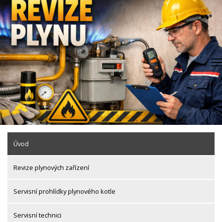
Skip
to
content
Úvod
Revize plynových zařízení
Servisní prohlídky plynového kotle
Servisní technici