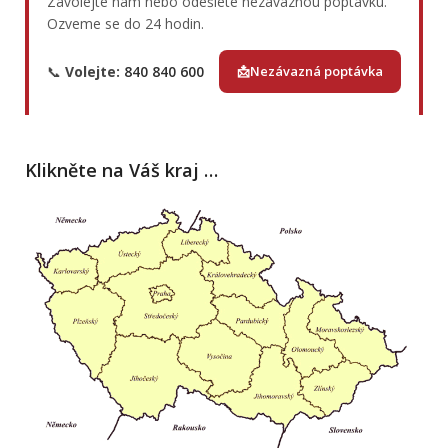
Zavolejte nám nebo odešlete nezávaznou poptávku.
Ozveme se do 24 hodin.
📞
Volejte:
840 840 600
📩Nezávazná poptávka
Klikněte na Váš kraj …