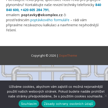
plynoměru? Kontaktujte naše revizní techniky telefonicky
840
840 600
, +420 605 284 791
,
emailem:
poptavky@ekomplex.cz
či
prostřednicvím
poptávkového formuláře
– rádi vám
připravíme nezávaznou kalkulaci a navrhneme nejvhodnější
řešení.
Copyright © 2026 |
DopeTheme
Užíváme cookies, abychom vám zajistili co možná nejsnadnější
použití našich webových stránek. Pokud budete nadále prohlížet
naše stránky předpokládáme, že s použitím cookies souhlasíte.
Souhlasím
Zásady ochrany osobních údajů