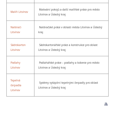
Malování pokojů a další malířské práce pro město
Malíři Litvínov
Litvínov a Ústecký kraj
Natěrači
Natěračské práce v oblasti města Litvínov a Ústecký
Litvínov
kraj
Sádrokarton
Sádrokartonářské práce a konstrukce pro oblast
Litvínov
Litvínov a Ústecký kraj
Podlahy
Podlahářské práce – podlahy a koberce pro město
Litvínov
Litvínov a Ústecký kraj
Tepelná
Systémy vytápění tepelnými čerpadly pro oblast
čerpadla
Litvínov a Ústecký kraj
Litvínov