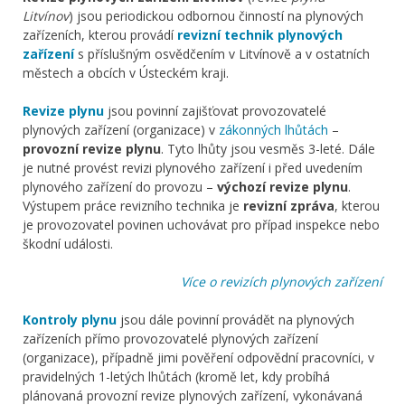
Litvínov
) jsou periodickou odbornou činností na plynových
zařízeních, kterou provádí
revizní technik plynových
zařízení
s příslušným osvědčením v Litvínově a v ostatních
městech a obcích v Ústeckém kraji.
Revize plynu
jsou povinní zajišťovat provozovatelé
plynových zařízení (organizace) v
zákonných lhůtách
–
provozní revize plynu
. Tyto lhůty jsou vesměs 3-leté. Dále
je nutné provést revizi plynového zařízení i před uvedením
plynového zařízení do provozu –
výchozí revize plynu
.
Výstupem práce revizního technika je
revizní zpráva
, kterou
je provozovatel povinen uchovávat pro případ inspekce nebo
škodní události.
Více o revizích plynových zařízení
Kontroly plynu
jsou dále povinní provádět na plynových
zařízeních přímo provozovatelé plynových zařízení
(organizace), případně jimi pověření odpovědní pracovníci, v
pravidelných 1-letých lhůtách (kromě let, kdy probíhá
plánovaná provozní revize plynových zařízení, vykonávaná