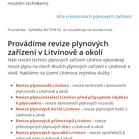
revizním technikem).
Více o kontrolách plynových zařízení
Poznámka :
Vyhláška 85/1978 Sb. se nevztahuje na domácnosti.
Provádíme revize plynových
zařízení v Litvínově a okolí
Naši revizní technici plynových zařízení Litvínov vykonávají
revize plynu na všech druzích plynových zařízení v Litvínově a
okolí. Nabízíme na území Litvínova zejména služby :
Revize plynovodů Litvínov
– revize terénních i domovních
plynovodů v Litvínově a okolí
Revize plynoinstalací Litvínov před připojením objektu
k plynoměru
– revize domovních plynových rozvodů
Revize plynových kotlů Litvínov
– revize plynových kotlů v
Litvínově a okolí
Revize plynových přímotopů Litvínov
– revize
přímotopných plynových těles v Litvínově a okolí
Revize plynových sporáků Litvínov
– revize spotřebičů k
přípravě jídel v Litvínově a okolí