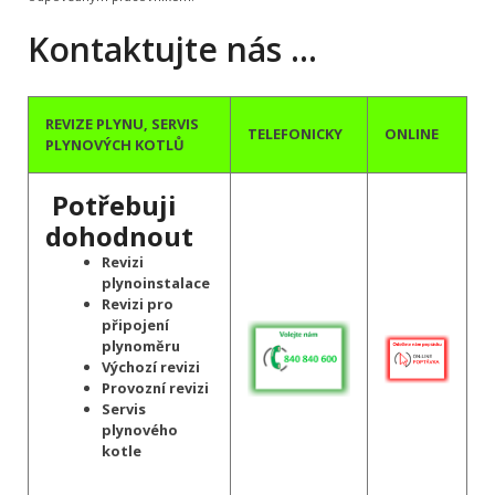
Kontaktujte nás …
REVIZE PLYNU, SERVIS
TELEFONICKY
ONLINE
PLYNOVÝCH KOTLŮ
Potřebuji
dohodnout
Revizi
plynoinstalace
Revizi pro
připojení
plynoměru
Výchozí revizi
Provozní revizi
Servis
plynového
kotle