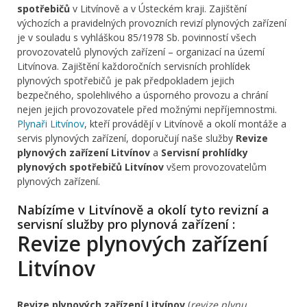
spotřebičů
v Litvínově a v Ústeckém kraji. Zajištění
výchozích a pravidelných provozních revizí plynových zařízení
je v souladu s vyhláškou 85/1978 Sb. povinností všech
provozovatelů plynových zařízení – organizací na území
Litvínova. Zajištění každoročních servisních prohlídek
plynových spotřebičů je pak předpokladem jejich
bezpečného, spolehlivého a úsporného provozu a chrání
nejen jejich provozovatele před možnými nepříjemnostmi.
Plynaři Litvínov
, kteří provádějí v Litvínově a okolí montáže a
servis plynových zařízení, doporučují naše služby
Revize
plynových zařízení Litvínov
a
Servisní prohlídky
plynových spotřebičů Litvínov
všem provozovatelům
plynových zařízení.
Nabízíme v Litvínově a okolí tyto revizní a
servisní služby pro plynová zařízení :
Revize plynových zařízení
Litvínov
Revize plynových zařízení Litvínov
(
revize plynu