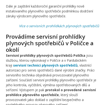
Dále je zajištění každoroční garanční prohlídky nově
instalovaného plynového spotřebiče podmínkou dodržení
záruky výrobcem plynového spotřebiče.
Více o servisních prohlídkách plynových spotřebičů
Provádíme servisní prohlídky
plynových spotřebičů v Poličce a
okolí
Servisní prohlídky plynových spotřebičů Polička
jsou
službou, kterou vykonávají v Poličce a v Pardubickém
kraji
servisní technici plynových spotřebičů
, vlastnící
autorizaci pro servis spotřebičů dané výrobní značky. Práci
servisního technika objednává provozovatel plynového
zařízení. Součástí servisní prohlídky plynového spotřebiče je
jeho kontrola, vyčištění, výměna opotřebovaných dílů a
seřízení. Výstupem je pak
protokol o provedené servisní
prohlídce plynového spotřebiče
, který slouží
provozovateli jako doklad o zajištění bezpečného a
spolehlivého provozu plynového zařízení.