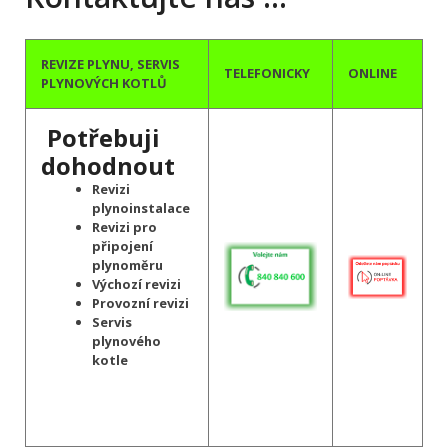
REVIZE PLYNU, SERVIS
TELEFONICKY
ONLINE
PLYNOVÝCH KOTLŮ
Potřebuji
dohodnout
Revizi
plynoinstalace
Revizi pro
připojení
plynoměru
Výchozí revizi
Provozní revizi
Servis
plynového
kotle