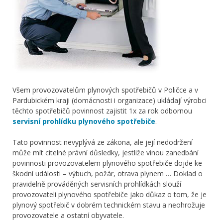
Všem provozovatelům plynových spotřebičů v Poličce a v
Pardubickém kraji (domácnosti i organizace) ukládají výrobci
těchto spotřebičů povinnost zajistit 1x za rok odbornou
servisní prohlídku plynového spotřebiče
.
Tato povinnost nevyplývá ze zákona, ale její nedodržení
může mít citelné právní důsledky, jestliže vinou zanedbání
povinnosti provozovatelem plynového spotřebiče dojde ke
škodní události – výbuch, požár, otrava plynem … Doklad o
pravidelně prováděných servisních prohlídkách slouží
provozovateli plynového spotřebiče jako důkaz o tom, že je
plynový spotřebič v dobrém technickém stavu a neohrožuje
provozovatele a ostatní obyvatele.