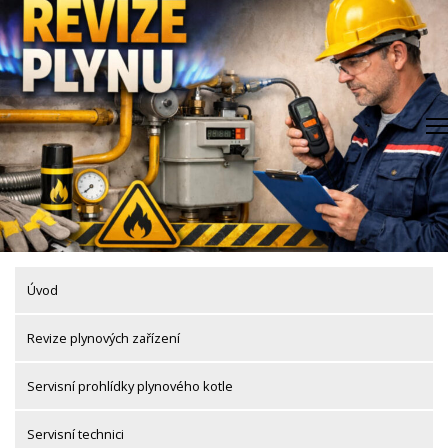
Skip
to
content
Úvod
Revize plynových zařízení
Servisní prohlídky plynového kotle
Servisní technici