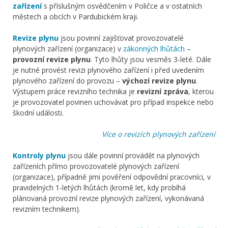
zařízení
s příslušným osvědčením v Poličce a v ostatních
městech a obcích v Pardubickém kraji.
Revize plynu
jsou povinní zajišťovat provozovatelé
plynových zařízení (organizace) v
zákonných lhůtách
–
provozní revize plynu
. Tyto lhůty jsou vesměs 3-leté. Dále
je nutné provést revizi plynového zařízení i před uvedením
plynového zařízení do provozu –
výchozí revize plynu
.
Výstupem práce revizního technika je
revizní zpráva
, kterou
je provozovatel povinen uchovávat pro případ inspekce nebo
škodní události.
Více o revizích plynových zařízení
Kontroly plynu
jsou dále povinní provádět na plynových
zařízeních přímo provozovatelé plynových zařízení
(organizace), případně jimi pověření odpovědní pracovníci, v
pravidelných 1-letých lhůtách (kromě let, kdy probíhá
plánovaná provozní revize plynových zařízení, vykonávaná
revizním technikem).