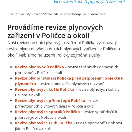
Více o kontrolách plynových zařízení
Poznámka :
Vyhláška 85/1978 Sb. se nevztahuje na domácnosti.
Provádíme revize plynových
zařízení v Poličce a okolí
Naši revizní technici plynových zařízení Polička vykonávají
revize plynu na všech druzích plynových zařízení v Poličce a
okolí. Nabízíme na území Poličky zejména služby :
Revize plynovodů Polička
– revize terénních i domovních
plynovodů v Poličce a okolí
Revize plynoinstalací Polička před připojením objektu k
plynoměru
– revize domovních plynových rozvodů
Revize plynových kotlů Polička
– revize plynových kotlů v
Poličce a okolí
Revize plynových přímotopů Polička
– revize
přímotopných plynových těles v Poličce a okolí
Revize plynových sporáků Polička
– revize spotřebičů k
přípravě jídel v Poličce a okolí
Revize plynových trub Polička
– revize spotřebičů k ohřevu
jídel v Poličce a okolí