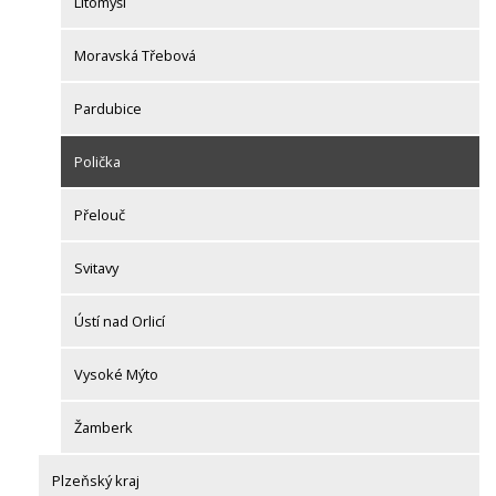
Litomyšl
Moravská Třebová
Pardubice
Polička
Přelouč
Svitavy
Ústí nad Orlicí
Vysoké Mýto
Žamberk
Plzeňský kraj