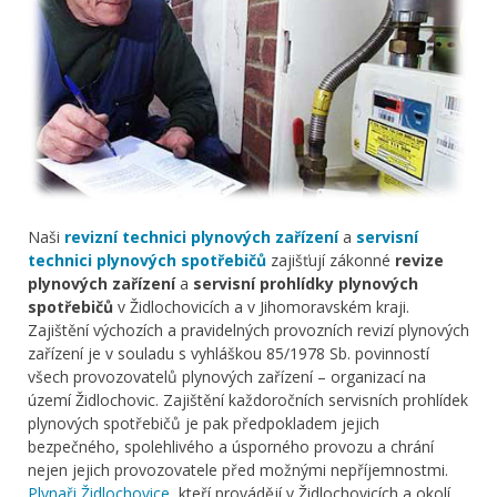
Naši
revizní technici plynových zařízení
a
servisní
technici plynových spotřebičů
zajišťují zákonné
revize
plynových zařízení
a
servisní prohlídky plynových
spotřebičů
v Židlochovicích a v Jihomoravském kraji.
Zajištění výchozích a pravidelných provozních revizí plynových
zařízení je v souladu s vyhláškou 85/1978 Sb. povinností
všech provozovatelů plynových zařízení – organizací na
území Židlochovic. Zajištění každoročních servisních prohlídek
plynových spotřebičů je pak předpokladem jejich
bezpečného, spolehlivého a úsporného provozu a chrání
nejen jejich provozovatele před možnými nepříjemnostmi.
Plynaři Židlochovice
, kteří provádějí v Židlochovicích a okolí