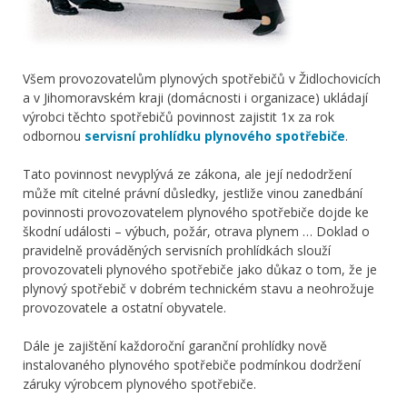
Všem provozovatelům plynových spotřebičů v Židlochovicích
a v Jihomoravském kraji (domácnosti i organizace) ukládají
výrobci těchto spotřebičů povinnost zajistit 1x za rok
odbornou
servisní prohlídku plynového spotřebiče
.
Tato povinnost nevyplývá ze zákona, ale její nedodržení
může mít citelné právní důsledky, jestliže vinou zanedbání
povinnosti provozovatelem plynového spotřebiče dojde ke
škodní události – výbuch, požár, otrava plynem … Doklad o
pravidelně prováděných servisních prohlídkách slouží
provozovateli plynového spotřebiče jako důkaz o tom, že je
plynový spotřebič v dobrém technickém stavu a neohrožuje
provozovatele a ostatní obyvatele.
Dále je zajištění každoroční garanční prohlídky nově
instalovaného plynového spotřebiče podmínkou dodržení
záruky výrobcem plynového spotřebiče.