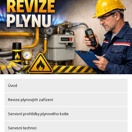
Skip
to
content
Úvod
Revize plynových zařízení
Servisní prohlídky plynového kotle
Servisní technici