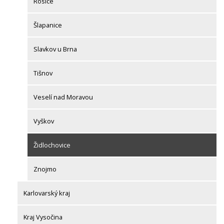
Rosice
Šlapanice
Slavkov u Brna
Tišnov
Veselí nad Moravou
Vyškov
Židlochovice
Znojmo
Karlovarský kraj
Kraj Vysočina