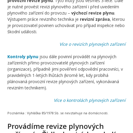
provozní revize plynu
. Tyto lhůty jsou vesměs 3-leté. Dále
je nutné provést revizi plynového zařízení i před uvedením
plynového zařízení do provozu –
výchozí revize plynu
.
Výstupem práce revizního technika je
revizní zpráva
, kterou
je provozovatel povinen uchovávat pro případ inspekce nebo
škodní události.
Více o revizích plynových zařízení
Kontroly plynu
jsou dále povinní provádět na plynových
zařízeních přímo provozovatelé plynových zařízení
(organizace), případně jimi pověření odpovědní pracovníci, v
pravidelných 1-letých lhůtách (kromě let, kdy probíhá
plánovaná provozní revize plynových zařízení, vykonávaná
revizním technikem).
Více o kontrolách plynových zařízení
Poznámka :
Vyhláška 85/1978 Sb. se nevztahuje na domácnosti.
Provádíme revize plynových