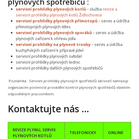
plynových spotřebičů :
servisní prohlídky plynových kotlů
– služba
revize a
servisní prohlídky plynových kotlů Židlochovice
servisní prohlídky plynových přímotopů
– servis a údržba
přímotopných plynových těles
servisní prohlídky plynových sporáků
– servis a údržba
plynových zařízení k ohřevu jídla
servisní prohlídky na plynové trouby
– servis a údržba
kuchyňských zařízení k přípravě jídel
servisní prohlídky plynových svítidel
servisní prohlídky plynových lednic
servisní prohlídky dalších plynových spotřebičů
Poznámka :
Servisní prohlídky plynových spotřebičů zároveň nahrazují
organizacím povinnost provádění kontrol plynových spotřebičů vlastním
odpovědným pracovníkem.
Kontaktujte nás …
REVIZE PLYNU, SERVIS
TELEFONICKY
ONLINE
PLYNOVÝCH KOTLŮ