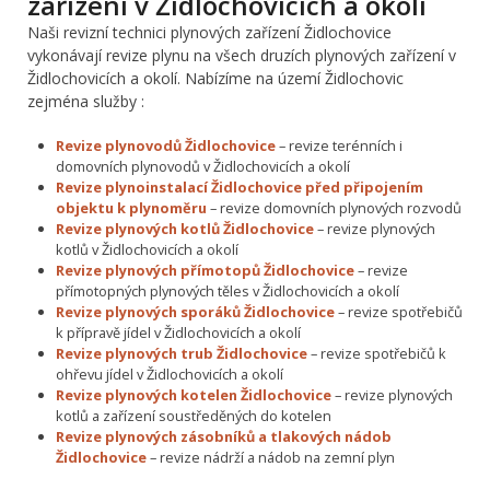
zařízení v Židlochovicích a okolí
Naši revizní technici plynových zařízení Židlochovice
vykonávají revize plynu na všech druzích plynových zařízení v
Židlochovicích a okolí. Nabízíme na území Židlochovic
zejména služby :
Revize plynovodů Židlochovice
– revize terénních i
domovních plynovodů v Židlochovicích a okolí
Revize plynoinstalací Židlochovice před připojením
objektu k plynoměru
– revize domovních plynových rozvodů
Revize plynových kotlů Židlochovice
– revize plynových
kotlů v Židlochovicích a okolí
Revize plynových přímotopů Židlochovice
– revize
přímotopných plynových těles v Židlochovicích a okolí
Revize plynových sporáků Židlochovice
– revize spotřebičů
k přípravě jídel v Židlochovicích a okolí
Revize plynových trub Židlochovice
– revize spotřebičů k
ohřevu jídel v Židlochovicích a okolí
Revize plynových kotelen Židlochovice
– revize plynových
kotlů a zařízení soustředěných do kotelen
Revize plynových zásobníků a tlakových nádob
Židlochovice
– revize nádrží a nádob na zemní plyn