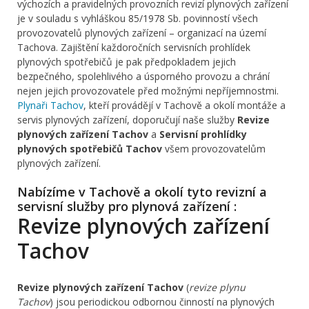
výchozích a pravidelných provozních revizí plynových zařízení
je v souladu s vyhláškou 85/1978 Sb. povinností všech
provozovatelů plynových zařízení – organizací na území
Tachova. Zajištění každoročních servisních prohlídek
plynových spotřebičů je pak předpokladem jejich
bezpečného, spolehlivého a úsporného provozu a chrání
nejen jejich provozovatele před možnými nepříjemnostmi.
Plynaři Tachov
, kteří provádějí v Tachově a okolí montáže a
servis plynových zařízení, doporučují naše služby
Revize
plynových zařízení Tachov
a
Servisní prohlídky
plynových spotřebičů Tachov
všem provozovatelům
plynových zařízení.
Nabízíme v Tachově a okolí tyto revizní a
servisní služby pro plynová zařízení :
Revize plynových zařízení
Tachov
Revize plynových zařízení Tachov
(
revize plynu
Tachov
) jsou periodickou odbornou činností na plynových