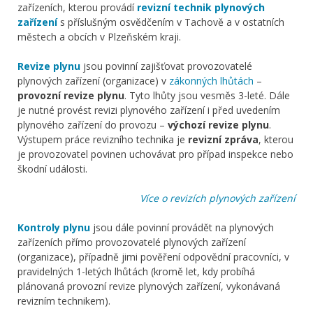
zařízeních, kterou provádí
revizní technik plynových
zařízení
s příslušným osvědčením v Tachově a v ostatních
městech a obcích v Plzeňském kraji.
Revize plynu
jsou povinní zajišťovat provozovatelé
plynových zařízení (organizace) v
zákonných lhůtách
–
provozní revize plynu
. Tyto lhůty jsou vesměs 3-leté. Dále
je nutné provést revizi plynového zařízení i před uvedením
plynového zařízení do provozu –
výchozí revize plynu
.
Výstupem práce revizního technika je
revizní zpráva
, kterou
je provozovatel povinen uchovávat pro případ inspekce nebo
škodní události.
Více o revizích plynových zařízení
Kontroly plynu
jsou dále povinní provádět na plynových
zařízeních přímo provozovatelé plynových zařízení
(organizace), případně jimi pověření odpovědní pracovníci, v
pravidelných 1-letých lhůtách (kromě let, kdy probíhá
plánovaná provozní revize plynových zařízení, vykonávaná
revizním technikem).