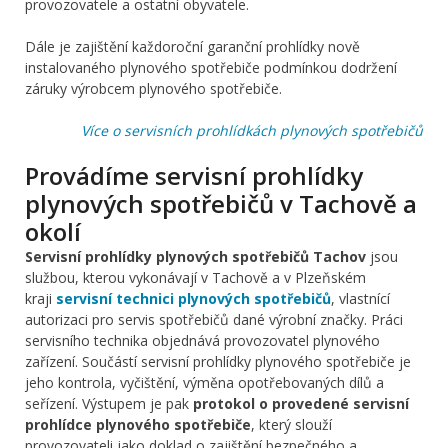
provozovatele a ostatní obyvatele.
Dále je zajištění každoroční garanční prohlídky nově
instalovaného plynového spotřebiče podmínkou dodržení
záruky výrobcem plynového spotřebiče.
Více o servisních prohlídkách plynových spotřebičů
Provádíme servisní prohlídky
plynových spotřebičů v Tachově a
okolí
Servisní prohlídky plynových spotřebičů Tachov
jsou
službou, kterou vykonávají v Tachově a v Plzeňském
kraji
servisní technici plynových spotřebičů
, vlastnící
autorizaci pro servis spotřebičů dané výrobní značky. Práci
servisního technika objednává provozovatel plynového
zařízení. Součástí servisní prohlídky plynového spotřebiče je
jeho kontrola, vyčištění, výměna opotřebovaných dílů a
seřízení. Výstupem je pak
protokol o provedené servisní
prohlídce plynového spotřebiče
, který slouží
provozovateli jako doklad o zajištění bezpečného a