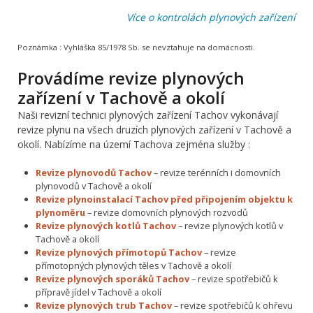
Více o kontrolách plynových zařízení
Poznámka :
Vyhláška 85/1978 Sb. se nevztahuje na domácnosti.
Provádíme revize plynových
zařízení v Tachově a okolí
Naši revizní technici plynových zařízení Tachov vykonávají
revize plynu na všech druzích plynových zařízení v Tachově a
okolí. Nabízíme na území Tachova zejména služby :
Revize plynovodů Tachov
– revize terénních i domovních
plynovodů v Tachově a okolí
Revize plynoinstalací Tachov před připojením objektu k
plynoměru
– revize domovních plynových rozvodů
Revize plynových kotlů Tachov
– revize plynových kotlů v
Tachově a okolí
Revize plynových přímotopů Tachov
– revize
přímotopných plynových těles v Tachově a okolí
Revize plynových sporáků Tachov
– revize spotřebičů k
přípravě jídel v Tachově a okolí
Revize plynových trub Tachov
– revize spotřebičů k ohřevu