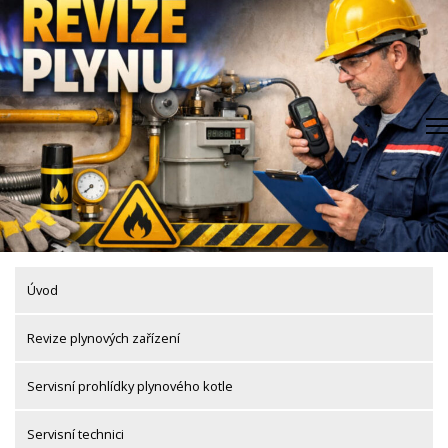
Skip
to
content
Úvod
Revize plynových zařízení
Servisní prohlídky plynového kotle
Servisní technici