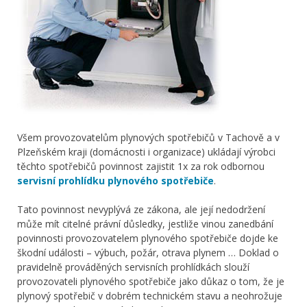
Všem provozovatelům plynových spotřebičů v Tachově a v
Plzeňském kraji (domácnosti i organizace) ukládají výrobci
těchto spotřebičů povinnost zajistit 1x za rok odbornou
servisní prohlídku plynového spotřebiče
.
Tato povinnost nevyplývá ze zákona, ale její nedodržení
může mít citelné právní důsledky, jestliže vinou zanedbání
povinnosti provozovatelem plynového spotřebiče dojde ke
škodní události – výbuch, požár, otrava plynem … Doklad o
pravidelně prováděných servisních prohlídkách slouží
provozovateli plynového spotřebiče jako důkaz o tom, že je
plynový spotřebič v dobrém technickém stavu a neohrožuje