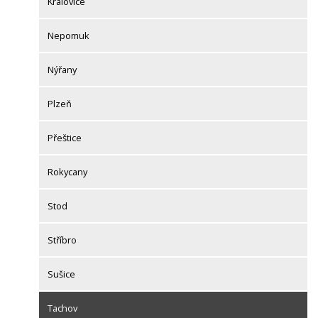
Kralovice
Nepomuk
Nýřany
Plzeň
Přeštice
Rokycany
Stod
Stříbro
Sušice
Tachov